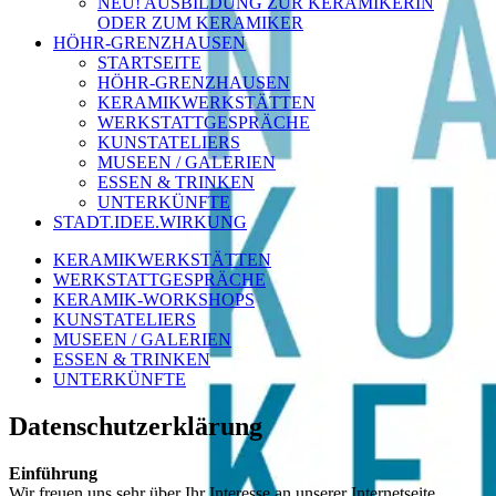
NEU! AUSBILDUNG ZUR KERAMIKERIN
ODER ZUM KERAMIKER
HÖHR-GRENZHAUSEN
STARTSEITE
HÖHR-GRENZHAUSEN
KERAMIKWERKSTÄTTEN
WERKSTATTGESPRÄCHE
KUNSTATELIERS
MUSEEN / GALERIEN
ESSEN & TRINKEN
UNTERKÜNFTE
STADT.IDEE.WIRKUNG
KERAMIKWERKSTÄTTEN
WERKSTATTGESPRÄCHE
KERAMIK-WORKSHOPS
KUNSTATELIERS
MUSEEN / GALERIEN
ESSEN & TRINKEN
UNTERKÜNFTE
Datenschutzerklärung
Einführung
Wir freuen uns sehr über Ihr Interesse an unserer Internetseite.