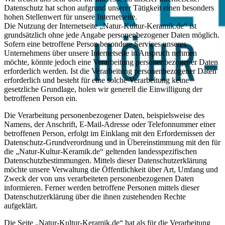
Datenschutz hat schon aufgrund unserer Tätigkeit einen besonders
hohen Stellenwert für unsere Internetseite.
Die Nutzung der Internetseite „Natur-Kultur-Keramik.de“ ist
grundsätzlich ohne jede Angabe personenbezogener Daten möglich.
Sofern eine betroffene Person besondere Services unseres
Unternehmens über unsere Internetseite in Anspruch nehmen
möchte, könnte jedoch eine Verarbeitung personenbezogener Daten
erforderlich werden. Ist die Verarbeitung personenbezogener Daten
erforderlich und besteht für eine solche Verarbeitung keine
gesetzliche Grundlage, holen wir generell die Einwilligung der
betroffenen Person ein.
Die Verarbeitung personenbezogener Daten, beispielsweise des
Namens, der Anschrift, E-Mail-Adresse oder Telefonnummer einer
betroffenen Person, erfolgt im Einklang mit den Erfordernissen der
Datenschutz-Grundverordnung und in Übereinstimmung mit den für
die „Natur-Kultur-Keramik.de“ geltenden landesspezifischen
Datenschutzbestimmungen. Mittels dieser Datenschutzerklärung
möchte unsere Verwaltung die Öffentlichkeit über Art, Umfang und
Zweck der von uns verarbeiteten personenbezogenen Daten
informieren. Ferner werden betroffene Personen mittels dieser
Datenschutzerklärung über die ihnen zustehenden Rechte
aufgeklärt.
Die Seite „Natur-Kultur-Keramik.de“ hat als für die Verarbeitung